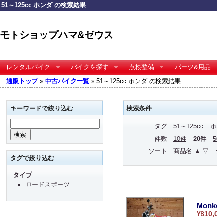
51～125cc ホンダ の検索結果
モトショップハマ&ゼウス
レンタルバイク
バイクを探す
点検整備
パーツ&用品
通販トップ
»
中古バイク一覧
» 51～125cc ホンダ の検索結果
キーワードで絞り込む
検索条件
タグ
51～125cc
ホ
件数
10件
20件
ソート
商品名 ▲
▽
タグで絞り込む
タイプ
ロードスポーツ
Monk
¥810,