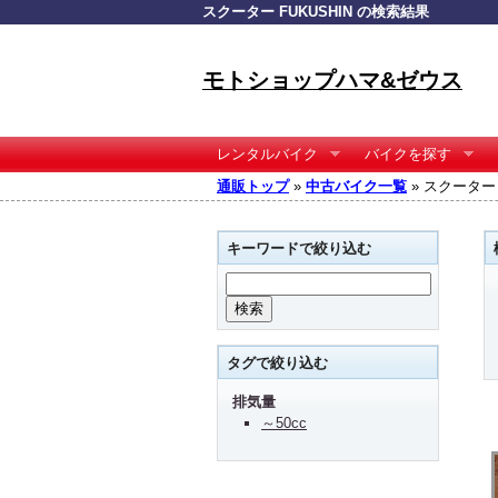
スクーター FUKUSHIN の検索結果
モトショップハマ&ゼウス
レンタルバイク
バイクを探す
通販トップ
»
中古バイク一覧
» スクーター 
キーワードで絞り込む
タグで絞り込む
排気量
～50cc