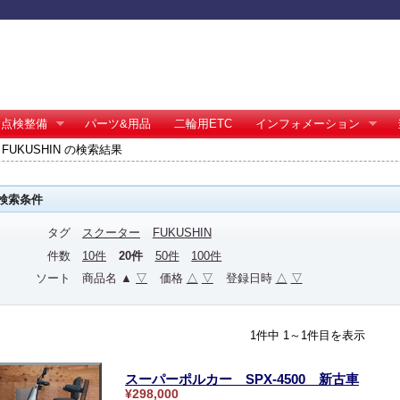
点検整備
パーツ&用品
二輪用ETC
インフォメーション
FUKUSHIN の検索結果
検索条件
タグ
スクーター
FUKUSHIN
件数
10件
20件
50件
100件
ソート
商品名 ▲
▽
価格
△
▽
登録日時
△
▽
1件中 1～1件目を表示
スーパーポルカー SPX-4500 新古車
¥298,000