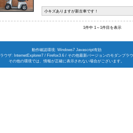
小キズありますが新古車です！
1件中 1～1件目を表示
動作確認環境: Windows7 Javascript有効
ラウザ: InternetExplorer7 / Firefox3.6 / その他最新バージョンのモダンブラ
その他の環境では、情報が正確に表示されない場合がございます。