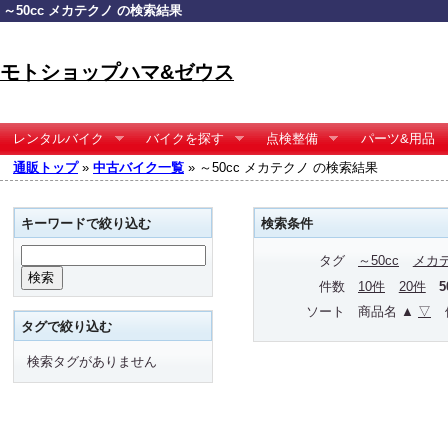
～50cc メカテクノ の検索結果
モトショップハマ&ゼウス
レンタルバイク
バイクを探す
点検整備
パーツ&用品
通販トップ
»
中古バイク一覧
» ～50cc メカテクノ の検索結果
キーワードで絞り込む
検索条件
タグ
～50cc
メカ
件数
10件
20件
ソート
商品名 ▲
▽
タグで絞り込む
検索タグがありません