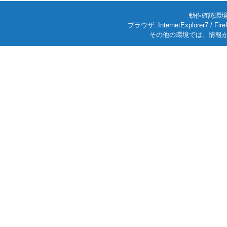
動作確認環境: W
ブラウザ: InternetExplorer7
その他の環境では、情報