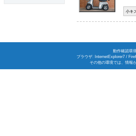
小キ
動作確認環境: W
ブラウザ: InternetExplorer7
その他の環境では、情報