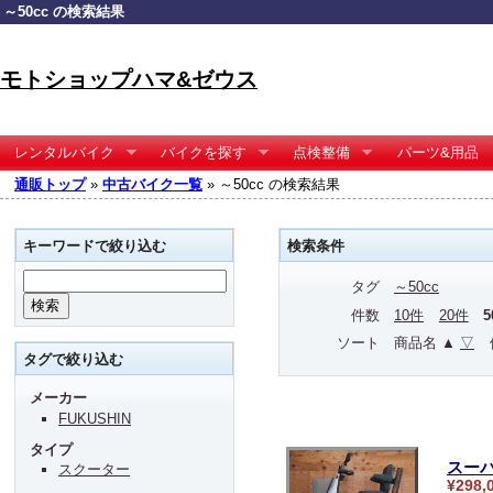
～50cc の検索結果
モトショップハマ&ゼウス
レンタルバイク
バイクを探す
点検整備
パーツ&用品
通販トップ
»
中古バイク一覧
» ～50cc の検索結果
キーワードで絞り込む
検索条件
タグ
～50cc
件数
10件
20件
ソート
商品名 ▲
▽
タグで絞り込む
メーカー
FUKUSHIN
タイプ
スーパ
スクーター
¥298,