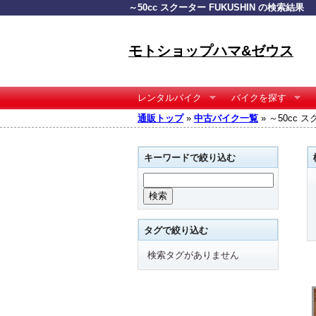
～50cc スクーター FUKUSHIN の検索結果
モトショップハマ&ゼウス
レンタルバイク
バイクを探す
通販トップ
»
中古バイク一覧
» ～50cc 
キーワードで絞り込む
タグで絞り込む
検索タグがありません