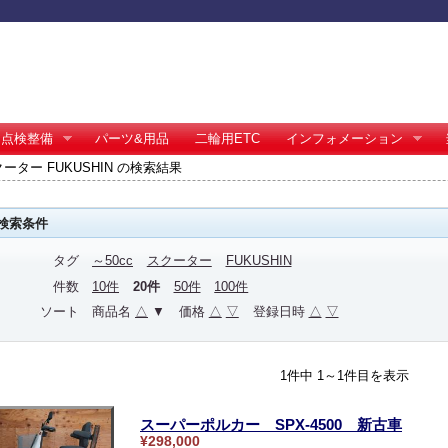
点検整備
パーツ&用品
二輪用ETC
インフォメーション
スクーター FUKUSHIN の検索結果
検索条件
タグ
～50cc
スクーター
FUKUSHIN
件数
10件
20件
50件
100件
ソート
商品名
△
▼
価格
△
▽
登録日時
△
▽
1件中 1～1件目を表示
スーパーポルカー SPX-4500 新古車
¥298,000