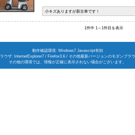
小キズありますが新古車です！
1件中 1～1件目を表示
動作確認環境: Windows7 Javascript有効
ラウザ: InternetExplorer7 / Firefox3.6 / その他最新バージョンのモダンブラ
その他の環境では、情報が正確に表示されない場合がございます。