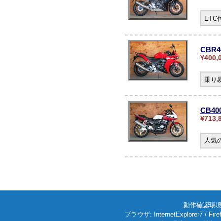
ET
CBR4
¥400,
乗り
CB4
¥713,
人気の
動作確認環境: W
ブラウザ: InternetExplorer7