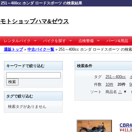
251～400cc ホンダ ロードスポーツ の検索結果
モトショップハマ&ゼウス
レンタルバイク
バイクを探す
点検整備
パーツ&用品
通販トップ
»
中古バイク一覧
» 251～400cc ホンダ ロードスポーツ の検
キーワードで絞り込む
検索条件
タグ
251～400cc
件数
10件
20件
ソート
商品名
△
▼
タグで絞り込む
検索タグがありません
CBR
¥411,