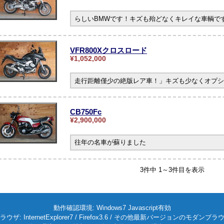
らしいBMWです！キズも殆どなくキレイな車輌です。
VFR800Xクロスロード
¥1,052,000
走行距離僅少の絶版レア車！」キズも少なくオプシ
CB750Fc
¥2,900,000
往年の名車が蘇りました
3件中 1～3件目を表示
動作確認環境: Windows7 Javascript有効
ラウザ: InternetExplorer7 / Firefox3.6 / その他最新バージョンのモダンブラ