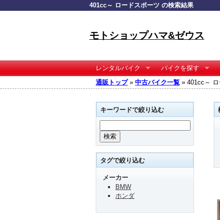
401cc～ ロードスポーツ の検索結果
モトショップハマ&ゼウス
レンタルバイク
バイクを探す
通販トップ
»
中古バイク一覧
» 401cc
キーワードで絞り込む
タグで絞り込む
メーカー
BMW
ホンダ