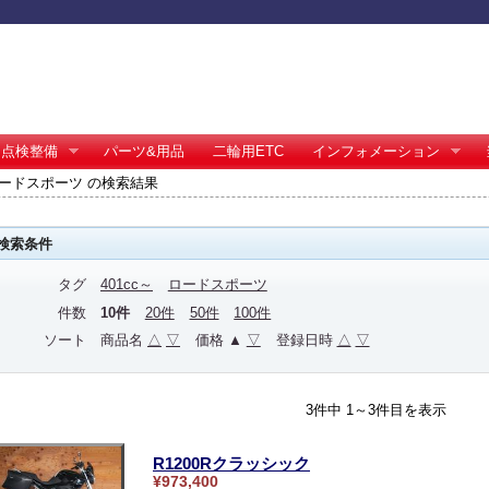
点検整備
パーツ&用品
二輪用ETC
インフォメーション
～ ロードスポーツ の検索結果
検索条件
タグ
401cc～
ロードスポーツ
件数
10件
20件
50件
100件
ソート
商品名
△
▽
価格 ▲
▽
登録日時
△
▽
3件中 1～3件目を表示
R1200Rクラッシック
¥973,400