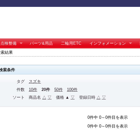
点検整備
パーツ&用品
二輪用ETC
インフォメーション
検索結果
検索条件
タグ
スズキ
件数
10件
20件
50件
100件
ソート
商品名
△
▽
価格 ▲
▽
登録日時
△
▽
0件中 0～0件目を表示
0件中 0～0件目を表示