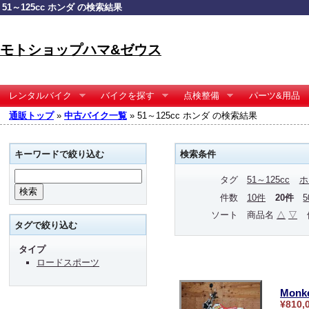
51～125cc ホンダ の検索結果
モトショップハマ&ゼウス
レンタルバイク
バイクを探す
点検整備
パーツ&用品
通販トップ
»
中古バイク一覧
» 51～125cc ホンダ の検索結果
キーワードで絞り込む
検索条件
タグ
51～125cc
ホ
件数
10件
20件
ソート
商品名
△
▽
タグで絞り込む
タイプ
ロードスポーツ
Monk
¥810,