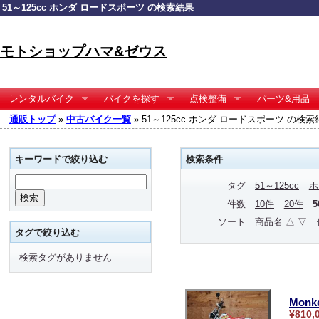
51～125cc ホンダ ロードスポーツ の検索結果
モトショップハマ&ゼウス
レンタルバイク
バイクを探す
点検整備
パーツ&用品
通販トップ
»
中古バイク一覧
» 51～125cc ホンダ ロードスポーツ の検索
キーワードで絞り込む
検索条件
タグ
51～125cc
ホ
件数
10件
20件
ソート
商品名
△
▽
タグで絞り込む
検索タグがありません
Monk
¥810,