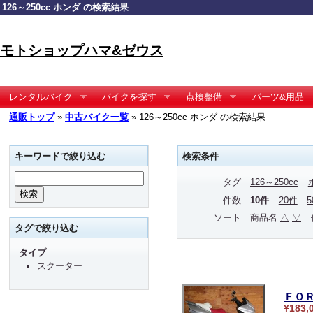
126～250cc ホンダ の検索結果
モトショップハマ&ゼウス
レンタルバイク
バイクを探す
点検整備
パーツ&用品
通販トップ
»
中古バイク一覧
» 126～250cc ホンダ の検索結果
キーワードで絞り込む
検索条件
タグ
126～250cc
件数
10件
20件
ソート
商品名
△
▽
タグで絞り込む
タイプ
スクーター
ＦＯ
¥183,