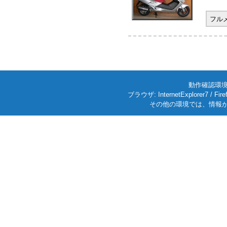
フル
動作確認環境: W
ブラウザ: InternetExplorer7
その他の環境では、情報