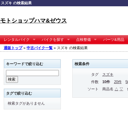
スズキ の検索結果
モトショップハマ&ゼウス
レンタルバイク
バイクを探す
点検整備
パーツ&用品
通販トップ
»
中古バイク一覧
» スズキ の検索結果
キーワードで絞り込む
検索条件
タグ
スズキ
件数
10件
20件
ソート
商品名
△
▽
タグで絞り込む
検索タグがありません