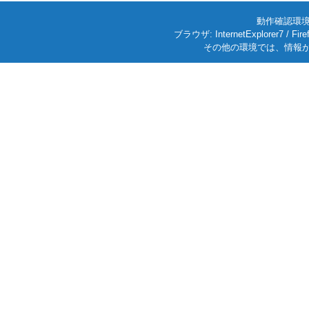
動作確認環境: W
ブラウザ: InternetExplorer7
その他の環境では、情報