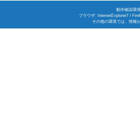
動作確認環境: W
ブラウザ: InternetExplorer7
その他の環境では、情報