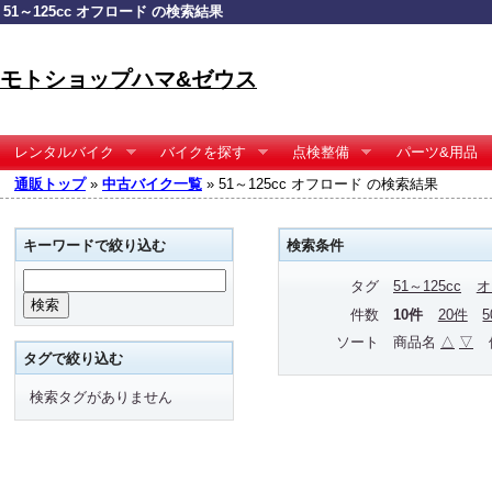
51～125cc オフロード の検索結果
モトショップハマ&ゼウス
レンタルバイク
バイクを探す
点検整備
パーツ&用品
通販トップ
»
中古バイク一覧
» 51～125cc オフロード の検索結果
キーワードで絞り込む
検索条件
タグ
51～125cc
オ
件数
10件
20件
ソート
商品名
△
▽
タグで絞り込む
検索タグがありません