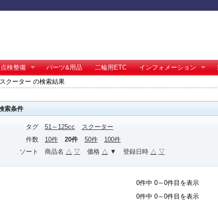
点検整備
パーツ&用品
二輪用ETC
インフォメーション
cc スクーター の検索結果
検索条件
タグ
51～125cc
スクーター
件数
10件
20件
50件
100件
ソート
商品名
△
▽
価格
△
▼
登録日時
△
▽
0件中 0～0件目を表示
0件中 0～0件目を表示