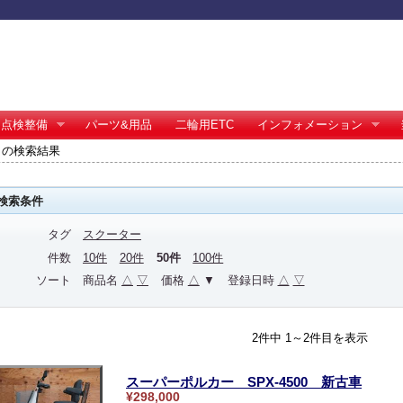
点検整備
パーツ&用品
二輪用ETC
インフォメーション
 の検索結果
検索条件
タグ
スクーター
件数
10件
20件
50件
100件
ソート
商品名
△
▽
価格
△
▼
登録日時
△
▽
2件中 1～2件目を表示
スーパーポルカー SPX-4500 新古車
¥298,000