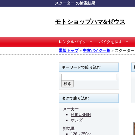
スクーター の検索結果
モトショップハマ&ゼウス
レンタルバイク
バイクを探す
通販トップ
»
中古バイク一覧
» スクーター
キーワードで絞り込む
タグで絞り込む
メーカー
FUKUSHIN
ホンダ
排気量
126～250cc