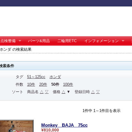
点検整備
パーツ&用品
二輪用ETC
インフォメーション
cc ホンダ の検索結果
検索条件
タグ
51～125cc
ホンダ
件数
10件
20件
50件
100件
ソート
商品名
△
▽
価格
△
▼
登録日時
△
▽
1件中 1～1件目を表示
Monkey BAJA 75cc
¥810,000