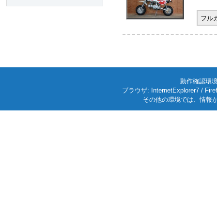
フル
動作確認環境: W
ブラウザ: InternetExplorer7
その他の環境では、情報