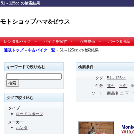
51～125cc の検索結果
モトショップハマ&ゼウス
レンタルバイク
バイクを探す
点検整備
パーツ&用品
通販トップ
»
中古バイク一覧
» 51～125cc の検索結果
キーワードで絞り込む
検索条件
タグ
51～125cc
件数
10件
20件
ソート
商品名
△
▽
タグで絞り込む
タイプ
ロードスポーツ
メーカー
Monk
ホンダ
¥810,