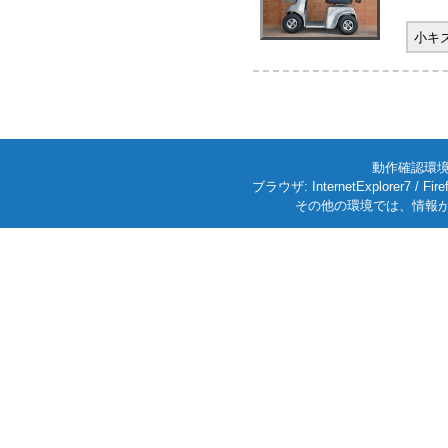
小キ
動作確認環境: W
ブラウザ: InternetExplorer7
その他の環境では、情報