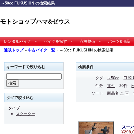
～50cc FUKUSHIN の検索結果
モトショップハマ&ゼウス
レンタルバイク
バイクを探す
点検整備
パーツ&用品
通販トップ
»
中古バイク一覧
» ～50cc FUKUSHIN の検索結果
キーワードで絞り込む
検索条件
タグ
～50cc
FUKU
件数
10件
20件
ソート
商品名
△
▽
タグで絞り込む
タイプ
スクーター
スーパ
¥298,