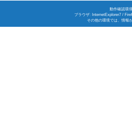
動作確認環境: W
ブラウザ: InternetExplorer7
その他の環境では、情報