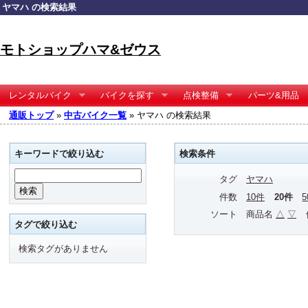
ヤマハ の検索結果
モトショップハマ&ゼウス
レンタルバイク
バイクを探す
点検整備
パーツ&用品
通販トップ
»
中古バイク一覧
» ヤマハ の検索結果
キーワードで絞り込む
検索条件
タグ
ヤマハ
件数
10件
20件
ソート
商品名
△
▽
タグで絞り込む
検索タグがありません