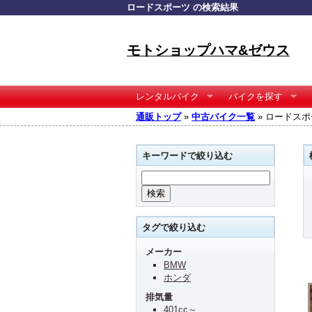
ロードスポーツ の検索結果
モトショップハマ&ゼウス
レンタルバイク
バイクを探す
通販トップ
»
中古バイク一覧
» ロードスポ
キーワードで絞り込む
タグで絞り込む
メーカー
BMW
ホンダ
排気量
401cc～