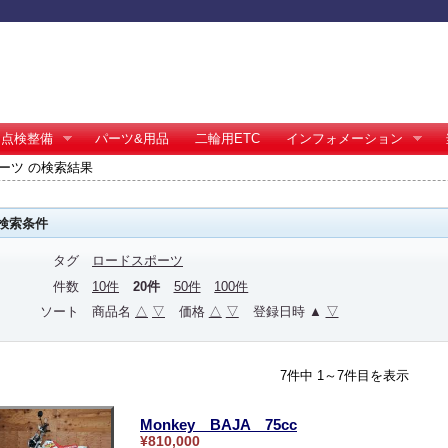
点検整備
パーツ&用品
二輪用ETC
インフォメーション
ーツ の検索結果
検索条件
タグ
ロードスポーツ
件数
10件
20件
50件
100件
ソート
商品名
△
▽
価格
△
▽
登録日時 ▲
▽
7件中 1～7件目を表示
Monkey BAJA 75cc
¥810,000