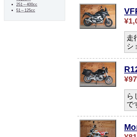
251～400cc
V
51～125cc
¥1,
走
シ
R
¥97
ら
で
Mo
¥81