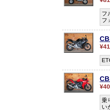
フ
フ
C
¥41
E
CB
¥40
乗
い