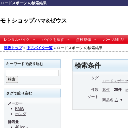
ロードスポーツ の検索結果
モトショップハマ&ゼウス
レンタルバイク
バイクを探す
点検整備
パーツ&用品
通販トップ
»
中古バイク一覧
» ロードスポーツ の検索結果
キーワードで絞り込む
検索条件
タグ
ロードスポー
件数
10件
20件
タグで絞り込む
ソート
商品名
△
▼
メーカー
BMW
ホンダ
排気量
401cc～