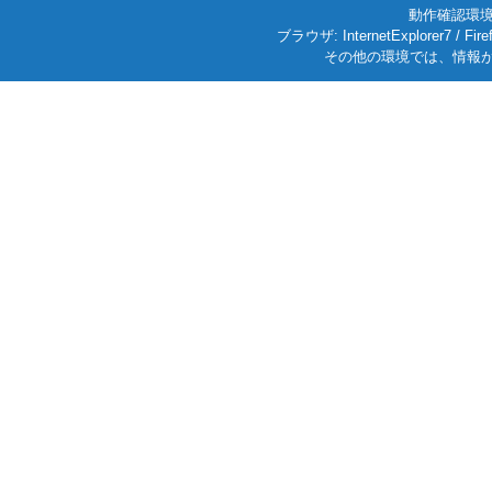
動作確認環境: W
ブラウザ: InternetExplorer7
その他の環境では、情報