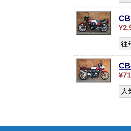
CB
¥2,
往
C
¥71
人