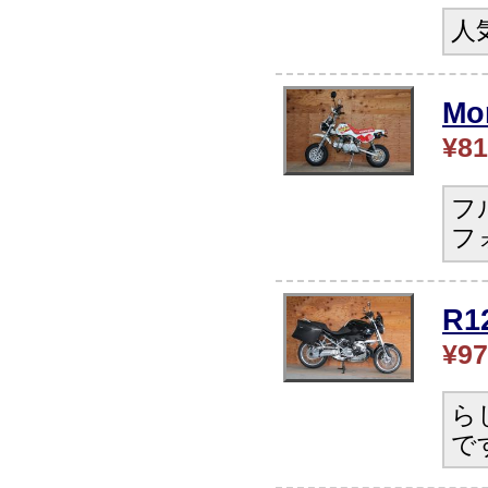
人
Mo
¥81
フ
フ
R
¥97
ら
で