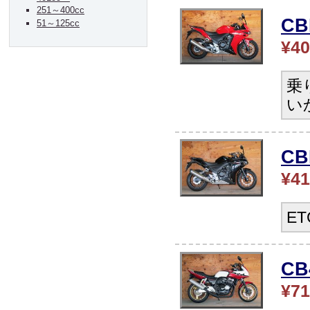
251～400cc
CB
51～125cc
¥40
乗
い
C
¥41
E
C
¥71