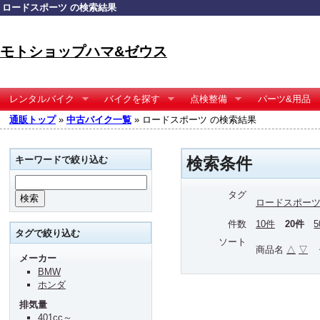
ロードスポーツ の検索結果
モトショップハマ&ゼウス
レンタルバイク
バイクを探す
点検整備
パーツ&用品
通販トップ
»
中古バイク一覧
» ロードスポーツ の検索結果
キーワードで絞り込む
検索条件
タグ
ロードスポー
件数
10件
20件
タグで絞り込む
ソート
商品名
△
▽
メーカー
BMW
ホンダ
排気量
401cc～