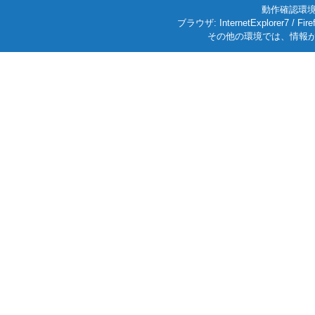
動作確認環境: W
ブラウザ: InternetExplorer7
その他の環境では、情報