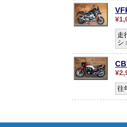
V
¥1,
走
シ
CB
¥2,
往