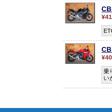
C
¥41
E
CB
¥40
乗
い