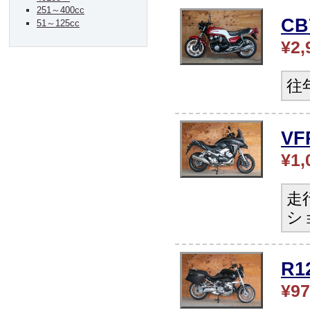
251～400cc
CB
51～125cc
¥2,
往
V
¥1,
走
シ
R
¥97