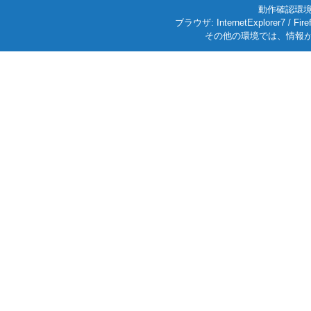
動作確認環境: W
ブラウザ: InternetExplorer7
その他の環境では、情報