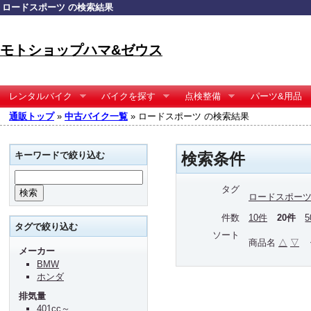
ロードスポーツ の検索結果
モトショップハマ&ゼウス
レンタルバイク
バイクを探す
点検整備
パーツ&用品
通販トップ
»
中古バイク一覧
» ロードスポーツ の検索結果
キーワードで絞り込む
検索条件
タグ
ロードスポー
件数
10件
20件
タグで絞り込む
ソート
商品名
△
▽
メーカー
BMW
ホンダ
排気量
401cc～