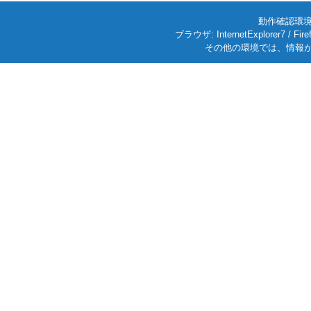
動作確認環境: W
ブラウザ: InternetExplorer7
その他の環境では、情報