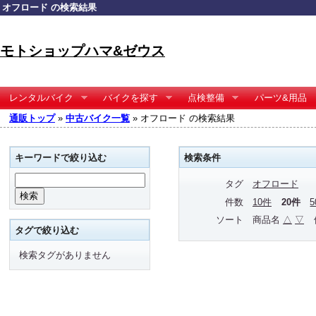
オフロード の検索結果
モトショップハマ&ゼウス
レンタルバイク
バイクを探す
点検整備
パーツ&用品
通販トップ
»
中古バイク一覧
» オフロード の検索結果
キーワードで絞り込む
検索条件
タグ
オフロード
件数
10件
20件
ソート
商品名
△
▽
タグで絞り込む
検索タグがありません