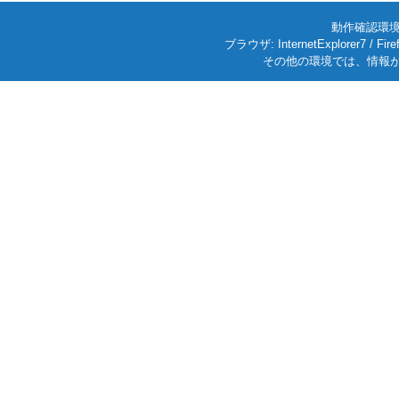
動作確認環境: W
ブラウザ: InternetExplorer7
その他の環境では、情報