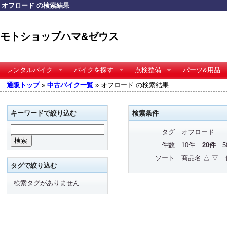
オフロード の検索結果
モトショップハマ&ゼウス
レンタルバイク
バイクを探す
点検整備
パーツ&用品
通販トップ
»
中古バイク一覧
» オフロード の検索結果
キーワードで絞り込む
検索条件
タグ
オフロード
件数
10件
20件
ソート
商品名
△
▽
タグで絞り込む
検索タグがありません