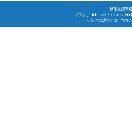
動作確認環境: W
ブラウザ: InternetExplorer7
その他の環境では、情報