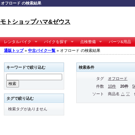
オフロード の検索結果
モトショップハマ&ゼウス
レンタルバイク
バイクを探す
点検整備
パーツ&用品
通販トップ
»
中古バイク一覧
» オフロード の検索結果
キーワードで絞り込む
検索条件
タグ
オフロード
件数
10件
20件
ソート
商品名
△
▽
タグで絞り込む
検索タグがありません