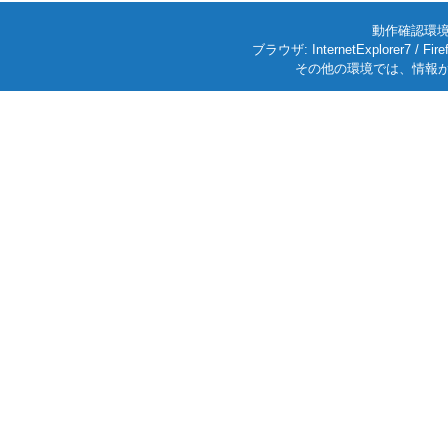
動作確認環境: W
ブラウザ: InternetExplorer7
その他の環境では、情報