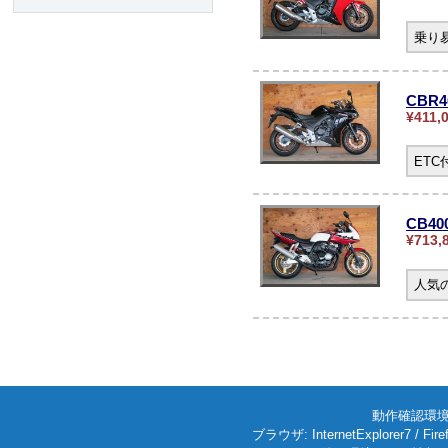
乗り
CBR
¥411,
ET
CB4
¥713,
人気の
動作確認環境: W
ブラウザ: InternetExplorer7