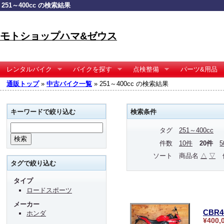
251～400cc の検索結果
モトショップハマ&ゼウス
レンタルバイク
バイクを探す
点検整備
パーツ&用品
通販トップ
»
中古バイク一覧
» 251～400cc の検索結果
キーワードで絞り込む
検索条件
タグ
251～400cc
件数
10件
20件
ソート
商品名
△
▽
タグで絞り込む
タイプ
ロードスポーツ
メーカー
CBR4
ホンダ
¥400,