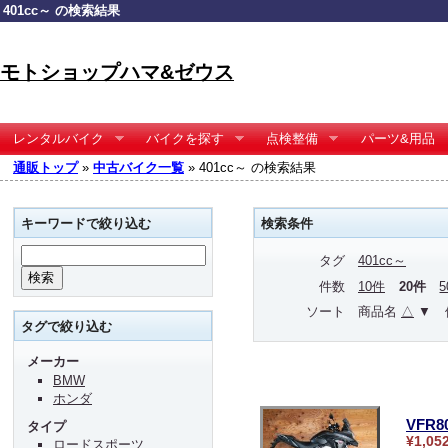
401cc～ の検索結果
モトショップハマ&ゼウス
レンタルバイク
バイクを探す
点検整備
パーツ&用品
通販トップ
»
中古バイク一覧
» 401cc～ の検索結果
キーワードで絞り込む
検索条件
タグ
401cc～
件数
10件
20件
ソート
商品名
△
▼
タグで絞り込む
メーカー
BMW
ホンダ
VFR
タイプ
¥1,05
ロードスポーツ