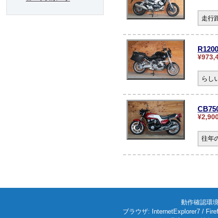
走行
R12
¥973,
らし
CB75
¥2,90
往年
動作確認環境: W
ブラウザ: InternetExplorer7