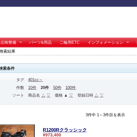
点検整備
パーツ&用品
二輪用ETC
インフォメーション
 の検索結果
検索条件
タグ
401cc～
件数
10件
20件
50件
100件
ソート
商品名
△
▽
価格 ▲
▽
登録日時
△
▽
3件中 1～3件目を表示
R1200Rクラッシック
¥973,400