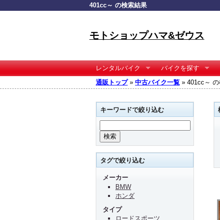
401cc～ の検索結果
モトショップハマ&ゼウス
レンタルバイク
バイクを探す
通販トップ
»
中古バイク一覧
» 401cc～
キーワードで絞り込む
タグで絞り込む
メーカー
BMW
ホンダ
タイプ
ロードスポーツ