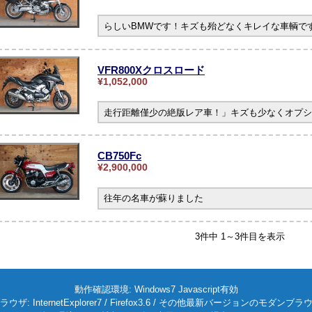
らしいBMWです！キズも殆どなくキレイな車輌です。
VFR800Xクロスロード
¥1,052,000
走行距離僅少の絶版レア車！」キズも少なくオプシ
CB750Fc
¥2,900,000
往年の名車が蘇りました
3件中 1～3件目を表示
動作確認環境: Windows7 Javascript有効
ラウザ: InternetExplorer7 / Firefox3.6 / その他最新バージョンのモダンブラ