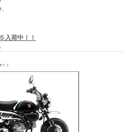
す
す。
５入荷中！！
ル
中！！