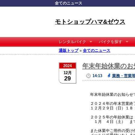
全てのニュース
モトショップハマ&ゼウス
レンタルバイク
バイクを探す
通販トップ
»
全てのニュース
年末年始休業のお
2024
12月
14:13
業務・営業
29
年末年始休業のお知らせ
２０２４年の年末営業終
１２月２９日（日）１８
２０２５年の年始休業は
１月 ４日（土） ま
また休業中ご用件の受け