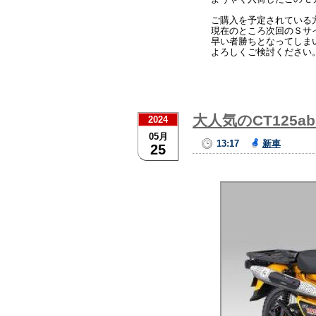
ご購入を予定されている
現在のところ次回のＳサ
早い者勝ちとなってしま
よろしくご検討ください
大人気のCT125
2024
05月
13:17
新車
25