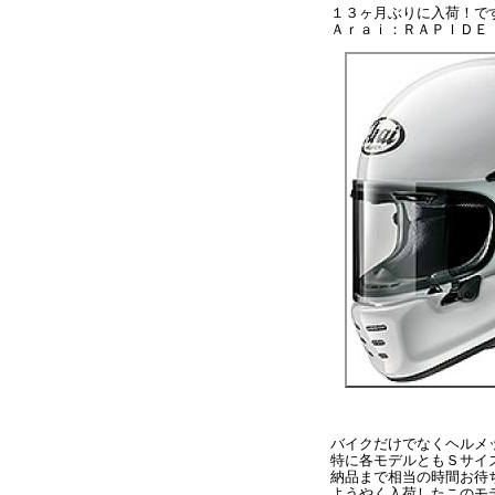
１３ヶ月ぶりに入荷！で
Ａｒａｉ：ＲＡＰＩＤＥ
バイクだけでなくヘルメ
特に各モデルともＳサイ
納品まで相当の時間お待
ようやく入荷したこのモ