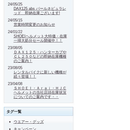
24/05/25
DAX125 abs パールネビュラレ
ッド 即納在庫ございます!
24/05/15
営業時間変更のお知らせ
24/01/22
SHOEIヘルメット大特価・在庫
一掃大処分セール開催中！！
23/08/05
ＤＡＸ１２５・ハンターカブや
ＣＬ２５０などの即納在庫機種
のご案内！
23/08/05
レンタルバイクに新しい機種が
続々登場！！
23/04/08
ＳＨＯＥＩ・Ａｒａｉ・ＨＪＣ
ヘルメットの当社店頭在庫状況
についてのご案内です・・
タグ一覧
ウエアー・グッズ
キャンペーン