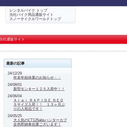
レンタルバイク トップ
当社バイク用品通販サイト
スノーサイクルワールドトップ
当社通販サイト
最新の記事
24/12/29
年末年始休業のお知らせ・・
24/08/01
新型モンキー１２５入荷中！！
24/06/04
Ａｒａｉ ＲＡＰＩＤＥ ＮＥＯ
Ｓサイズ入荷！！ １３ヶ月ぶ
りの入荷品です！
24/05/25
大人気のCT125absハンターカブ
全色即納車在庫ございます！