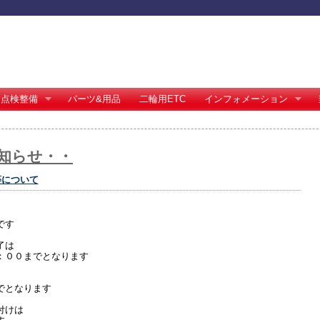
点検整備
パーツ&用品
二輪用ETC
インフォメーション
知らせ・・
等について
です
了は
：００までとなります
でとなります
付けは