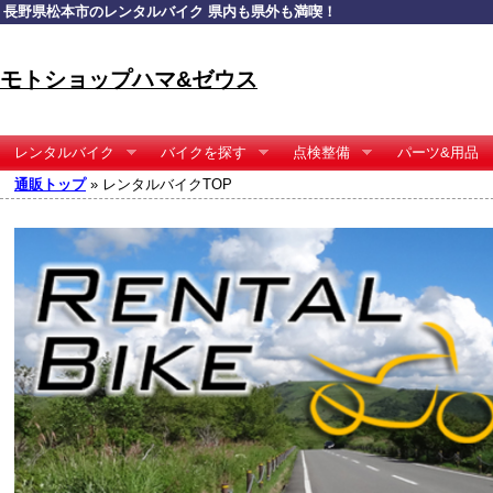
長野県松本市のレンタルバイク 県内も県外も満喫！
モトショップハマ&ゼウス
レンタルバイク
バイクを探す
点検整備
パーツ&用品
通販トップ
» レンタルバイクTOP