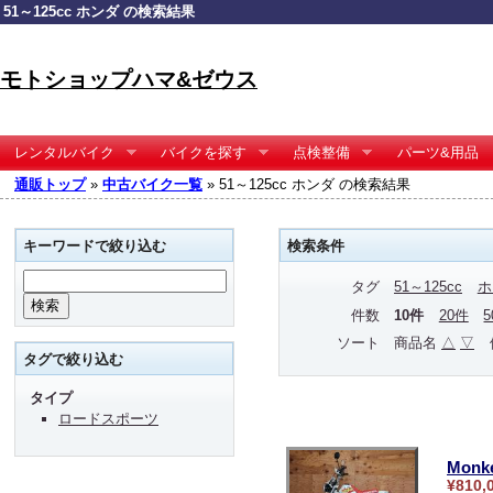
51～125cc ホンダ の検索結果
モトショップハマ&ゼウス
レンタルバイク
バイクを探す
点検整備
パーツ&用品
通販トップ
»
中古バイク一覧
» 51～125cc ホンダ の検索結果
キーワードで絞り込む
検索条件
タグ
51～125cc
ホ
件数
10件
20件
ソート
商品名
△
▽
タグで絞り込む
タイプ
ロードスポーツ
Monk
¥810,