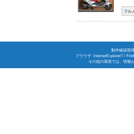
フル
動作確認環境: W
ブラウザ: InternetExplorer7
その他の環境では、情報