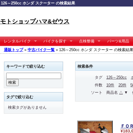
126～250cc ホンダ スクーター の検索結果
モトショップハマ&ゼウス
レンタルバイク
バイクを探す
点検整備
パーツ&用品
通販トップ
»
中古バイク一覧
» 126～250cc ホンダ スクーター の検索結
キーワードで絞り込む
検索条件
タグ
126～250cc
件数
10件
20件
ソート
商品名
△
▼
タグで絞り込む
検索タグがありません
ＦＯ
¥183,