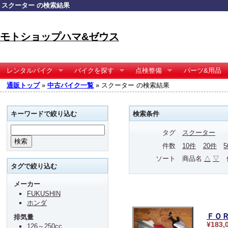
スクーター の検索結果
モトショップハマ&ゼウス
レンタルバイク
バイクを探す
点検整備
パーツ&用品
通販トップ
»
中古バイク一覧
» スクーター の検索結果
キーワードで絞り込む
検索条件
タグ
スクーター
件数
10件
20件
ソート
商品名
△
▽
タグで絞り込む
メーカー
FUKUSHIN
ホンダ
ＦＯ
排気量
¥183,
126～250cc