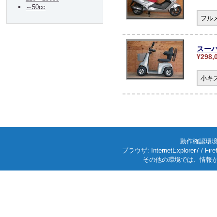
～50cc
フル
スーパ
¥298,
小キ
動作確認環境: W
ブラウザ: InternetExplorer7
その他の環境では、情報