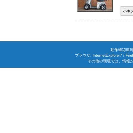
小キ
動作確認環境: W
ブラウザ: InternetExplorer7
その他の環境では、情報