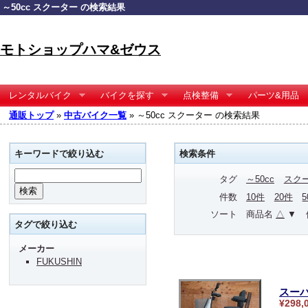
～50cc スクーター の検索結果
モトショップハマ&ゼウス
レンタルバイク
バイクを探す
点検整備
パーツ&用品
通販トップ
»
中古バイク一覧
» ～50cc スクーター の検索結果
キーワードで絞り込む
検索条件
タグ
～50cc
スク
件数
10件
20件
ソート
商品名
△
▼
タグで絞り込む
メーカー
FUKUSHIN
スーパ
¥298,