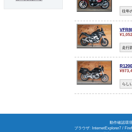
往年
VFR
¥1,05
走行
R12
¥973,
らし
動作確認環境: W
ブラウザ: InternetExplorer7