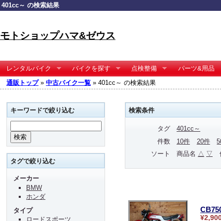
401cc～ の検索結果
モトショップハマ&ゼウス
レンタルバイク
バイクを探す
点検整備
パーツ&用品
通販トップ
»
中古バイク一覧
» 401cc～ の検索結果
キーワードで絞り込む
検索条件
タグ
401cc～
件数
10件
20件
ソート
商品名
△
▽
タグで絞り込む
メーカー
BMW
ホンダ
CB75
タイプ
¥2,90
ロードスポーツ