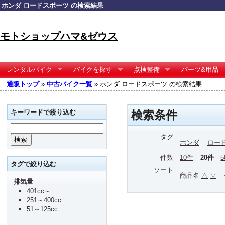
ホンダ ロードスポーツ の検索結果
モトショップハマ&ゼウス
レンタルバイク
バイクを探す
点検整備
パーツ&用品
通販トップ
»
中古バイク一覧
» ホンダ ロードスポーツ の検索結果
キーワードで絞り込む
検索条件
タグ
ホンダ
ロー
件数
10件
20件
タグで絞り込む
ソート
商品名
△
▽
排気量
401cc～
251～400cc
51～125cc