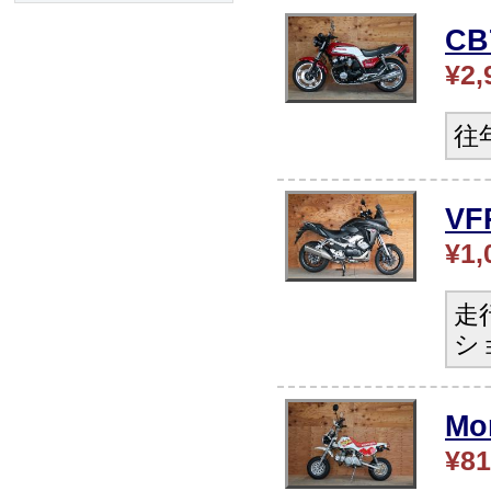
CB
¥2,
往
V
¥1,
走
シ
Mo
¥81