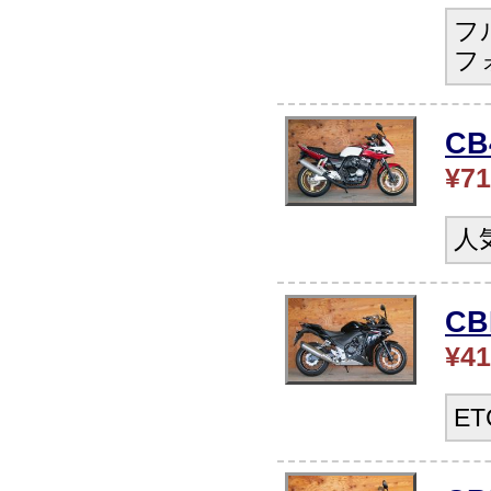
フ
フ
C
¥71
人
C
¥41
E