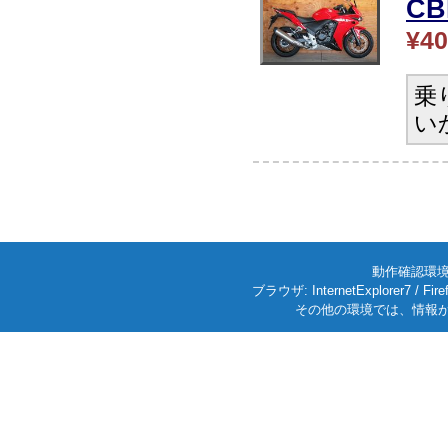
CB
¥40
乗
い
動作確認環境: W
ブラウザ: InternetExplorer7
その他の環境では、情報