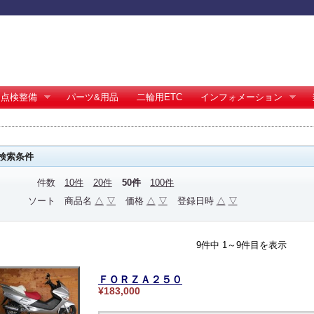
点検整備
パーツ&用品
二輪用ETC
インフォメーション
検索条件
件数
10件
20件
50件
100件
ソート
商品名
△
▽
価格
△
▽
登録日時
△
▽
9件中 1～9件目を表示
ＦＯＲＺＡ２５０
¥183,000