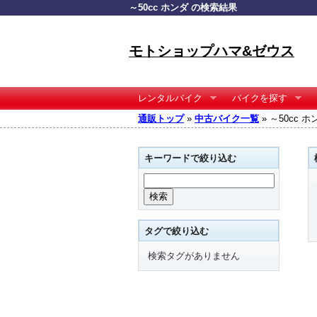
～50cc ホンダ の検索結果
モトショップハマ&ゼウス
レンタルバイク
バイクを探す
通販トップ
»
中古バイク一覧
» ～50cc 
キーワードで絞り込む
タグで絞り込む
検索タグがありません