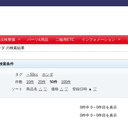
点検整備
パーツ&用品
二輪用ETC
インフォメーション
ホンダ の検索結果
検索条件
タグ
～50cc
ホンダ
件数
10件
20件
50件
100件
ソート
商品名
△
▽
価格
△
▽
登録日時 ▲
▽
0件中 0～0件目を表示
0件中 0～0件目を表示