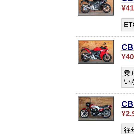
¥41
E
CB
¥40
乗
い
CB
¥2,
往