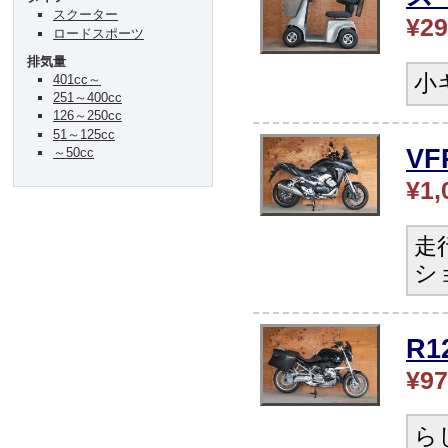
スクーター
¥29
ロードスポーツ
排気量
小
401cc～
251～400cc
126～250cc
51～125cc
V
～50cc
¥1,
走
シ
R
¥97
ら