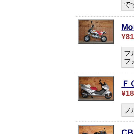
で
Mo
¥81
フ
フ
Ｆ
¥18
フ
C