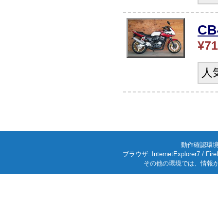
C
¥71
人
動作確認環境: W
ブラウザ: InternetExplorer7
その他の環境では、情報