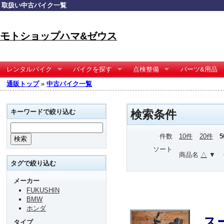
取扱い中古バイク一覧
モトショップハマ&ゼウス
レンタルバイク
バイクを探す
点検整備
パーツ&用品
通販トップ
»
中古バイク一覧
キーワードで絞り込む
検索条件
件数
10件
20件
ソート
商品名
△
▼
タグで絞り込む
メーカー
FUKUSHIN
BMW
ホンダ
ス
タイプ