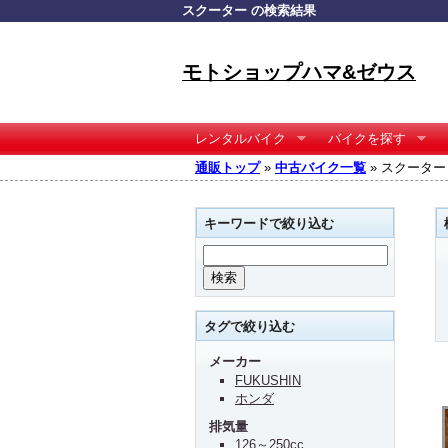
スクーター の検索結果
モトショップハマ&ゼウス
レンタルバイク
バイクを探す
通販トップ
»
中古バイク一覧
» スクーター
キーワードで絞り込む
タグで絞り込む
メーカー
FUKUSHIN
ホンダ
排気量
126～250cc