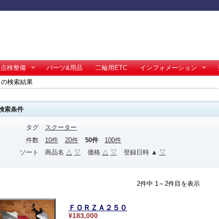
点検整備
パーツ&用品
二輪用ETC
インフォメーション
 の検索結果
検索条件
タグ
スクーター
件数
10件
20件
50件
100件
ソート
商品名
△
▽
価格
△
▽
登録日時 ▲
▽
2件中 1～2件目を表示
ＦＯＲＺＡ２５０
¥183,000