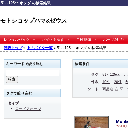
51～125cc ホンダ の検索結果
モトショップハマ&ゼウス
レンタルバイク
バイクを探す
点検整備
パーツ&用品
通販トップ
»
中古バイク一覧
» 51～125cc ホンダ の検索結果
キーワードで絞り込む
検索条件
タグ
51～125cc
ホ
件数
10件
20件
ソート
商品名
△
▽
タグで絞り込む
タイプ
ロードスポーツ
Monk
¥810,