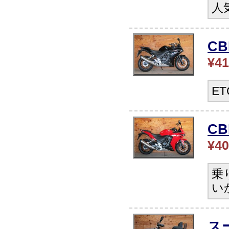
人
C
¥41
E
CB
¥40
乗
い
ス