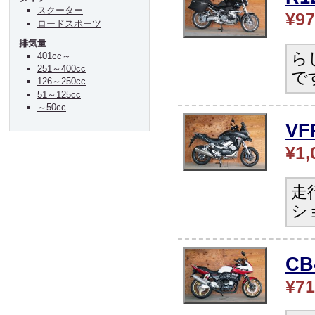
スクーター
¥97
ロードスポーツ
排気量
ら
401cc～
251～400cc
で
126～250cc
51～125cc
～50cc
V
¥1,
走
シ
C
¥71