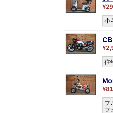
¥29
小
CB
¥2,
往
Mo
¥81
フ
フ