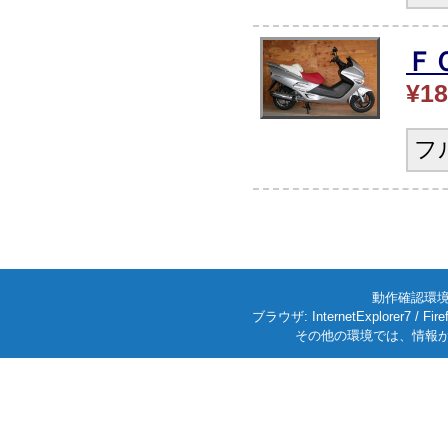
Ｆ
¥18
フ
動作確認環境: W
ブラウザ: InternetExplorer7
その他の環境では、情報