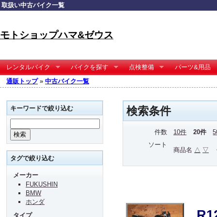
取扱い中古バイク一覧
モトショップハマ&ゼウス
レンタルバイク
バイクを探す
点検整備
パーツ&用品
通販トップ
»
中古バイク一覧
キーワードで絞り込む
検索条件
件数
10件
20件
ソート
商品名
△
▽
タグで絞り込む
メーカー
FUKUSHIN
BMW
ホンダ
R
タイプ