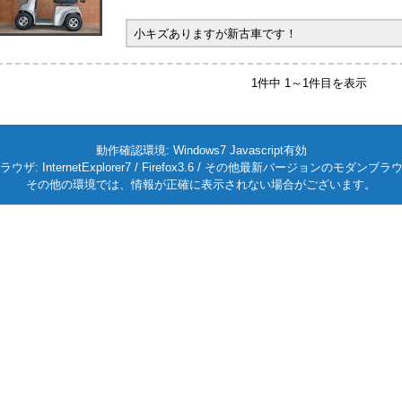
小キズありますが新古車です！
1件中 1～1件目を表示
動作確認環境: Windows7 Javascript有効
ラウザ: InternetExplorer7 / Firefox3.6 / その他最新バージョンのモダンブラ
その他の環境では、情報が正確に表示されない場合がございます。