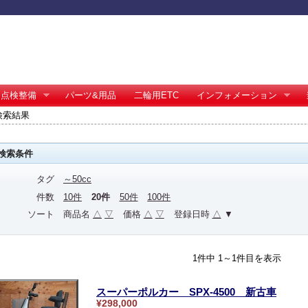
点検整備
パーツ&用品
二輪用ETC
インフォメーション
の検索結果
検索条件
タグ
～50cc
件数
10件
20件
50件
100件
ソート
商品名
△
▽
価格
△
▽
登録日時
△
▼
1件中 1～1件目を表示
スーパーポルカー SPX-4500 新古車
¥298,000