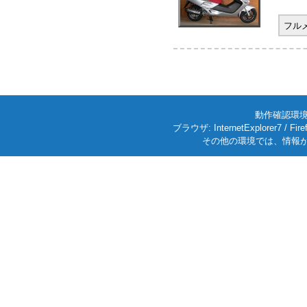
フル
動作確認環境: W
ブラウザ: InternetExplorer7
その他の環境では、情報