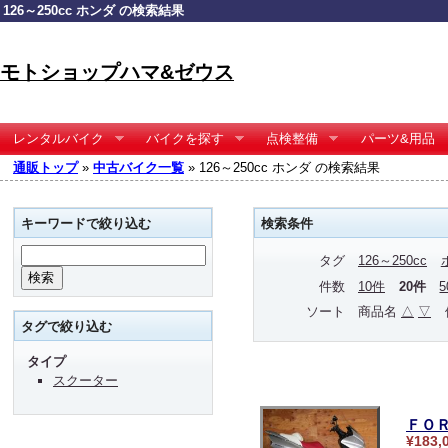
126～250cc ホンダ の検索結果
モトショップハマ&ゼウス
レンタルバイク
バイクを探す
点検整備
パーツ&用品
通販トップ
»
中古バイク一覧
» 126～250cc ホンダ の検索結果
キーワードで絞り込む
検索条件
タグ
126～250cc
件数
10件
20件
ソート
商品名
△
▽
タグで絞り込む
タイプ
スクーター
ＦＯ
¥183,