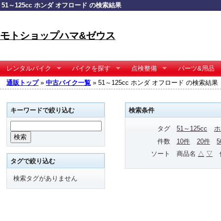
51～125cc ホンダ オフロード の検索結果
モトショップハマ&ゼウス
レンタルバイク
バイクを探す
点検整備
パーツ&用品
通販トップ
»
中古バイク一覧
» 51～125cc ホンダ オフロード の検索結果
キーワードで絞り込む
検索条件
タグ
51～125cc
ホ
件数
10件
20件
ソート
商品名
△
▽
タグで絞り込む
検索タグがありません