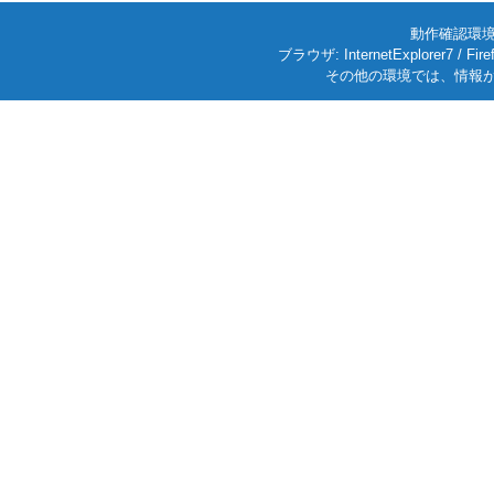
動作確認環境: W
ブラウザ: InternetExplorer7
その他の環境では、情報