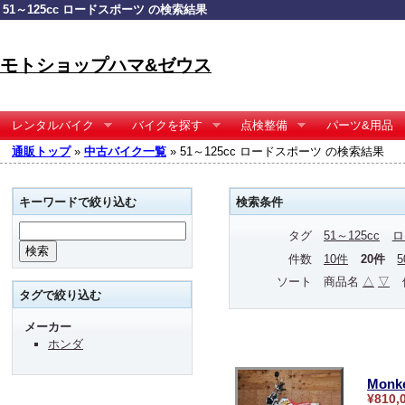
51～125cc ロードスポーツ の検索結果
モトショップハマ&ゼウス
レンタルバイク
バイクを探す
点検整備
パーツ&用品
通販トップ
»
中古バイク一覧
» 51～125cc ロードスポーツ の検索結果
キーワードで絞り込む
検索条件
タグ
51～125cc
ロ
件数
10件
20件
ソート
商品名
△
▽
タグで絞り込む
メーカー
ホンダ
Monk
¥810,