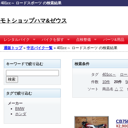
401cc～ ロードスポーツ の検索結果
モトショップハマ&ゼウス
レンタルバイク
バイクを探す
点検整備
パーツ&用品
通販トップ
»
中古バイク一覧
» 401cc～ ロードスポーツ の検索結果
キーワードで絞り込む
検索条件
タグ
401cc～
ロー
件数
10件
20件
ソート
商品名
△
▽
タグで絞り込む
メーカー
BMW
ホンダ
CB75
¥2,90