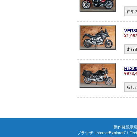
往年
VFR
¥1,05
走行
R12
¥973,
らし
動作確認環境: W
ブラウザ: InternetExplorer7