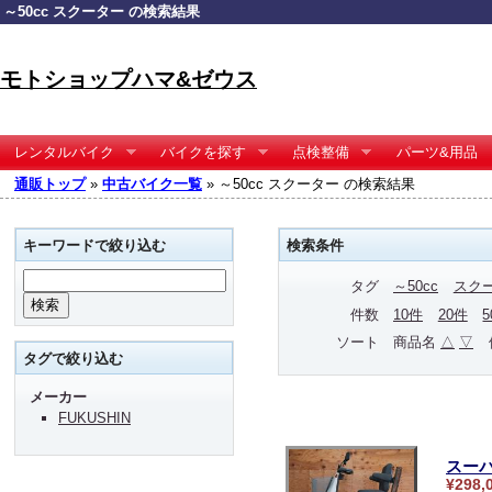
～50cc スクーター の検索結果
モトショップハマ&ゼウス
レンタルバイク
バイクを探す
点検整備
パーツ&用品
通販トップ
»
中古バイク一覧
» ～50cc スクーター の検索結果
キーワードで絞り込む
検索条件
タグ
～50cc
スク
件数
10件
20件
ソート
商品名
△
▽
タグで絞り込む
メーカー
FUKUSHIN
スーパ
¥298,