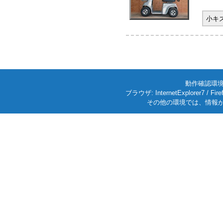
小キ
動作確認環境: W
ブラウザ: InternetExplorer7
その他の環境では、情報